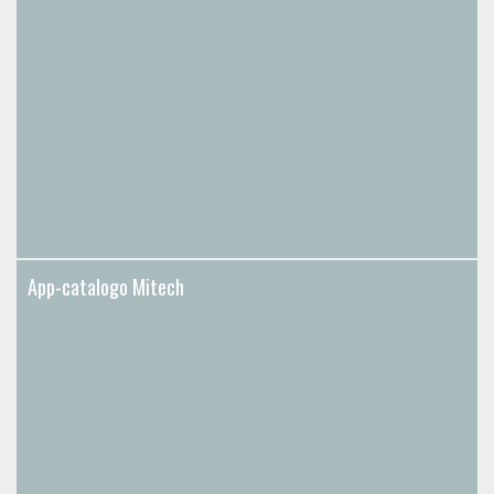
App-catalogo Mitech
App-catalogo Mitech