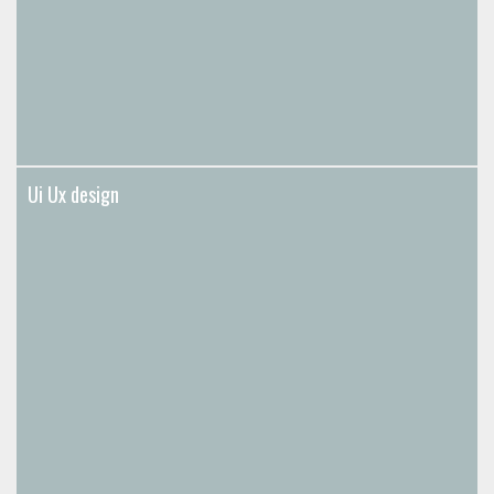
Ui Ux design
Ui Ux design