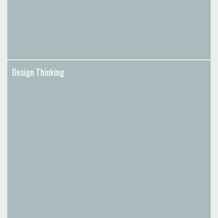
Design Thinking
Design Thinking