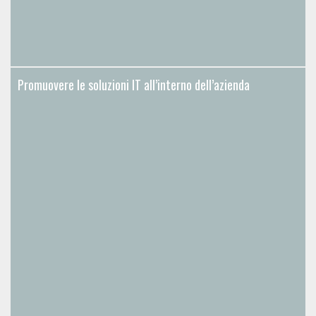
Promuovere le soluzioni IT all’interno dell’azienda
Promuovere le soluzioni IT all’interno dell’azienda