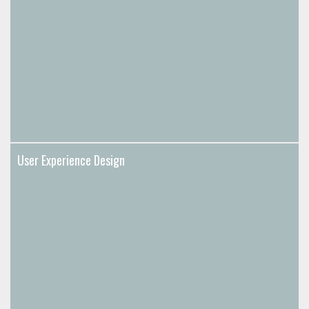
User Experience Design
User Experience Design