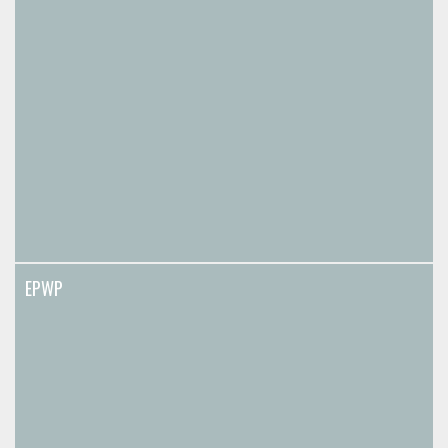
EPWP
EPWP