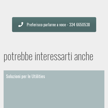
Preferisco parlarne a voce - 334 6650538
potrebbe interessarti anche
Soluzioni per le Utilities
Soluzioni per le Utilities