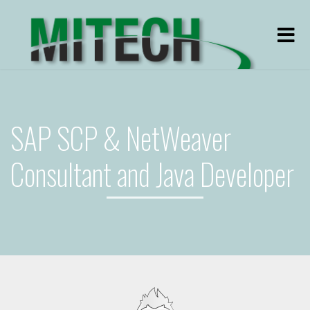
Men
SAP SCP & NetWeaver
Consultant and Java Developer